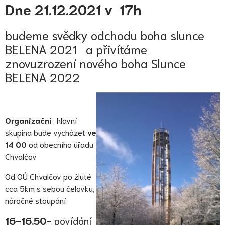
Dne 21.12.2021 v 17h
budeme svědky odchodu boha slunce
BELENA 2021 a přivítáme
znovuzrození nového boha Slunce
BELENA 2022
Organizační
: hlavní
skupina bude vycházet
ve
14 00
od obecního úřadu
Chvalčov
Od OÚ Chvalčov po žluté
cca 5km s sebou čelovku,
náročné stoupání
16-16.50-
povídání